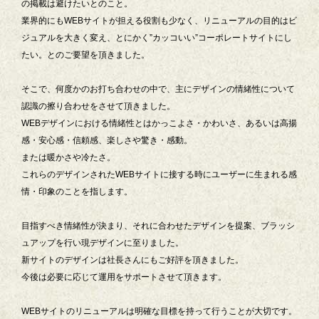
の掲載は避けたいとのこと。
業界的にもWEBサイトが担える役割も少なく、リニューアルの目的はビ
ジュアルを大きく変え、とにかく”カッコいい”コーポレートサイトにし
たい。とのご要望を頂きました。
そこで、何度かのお打ち合わせの中で、主にデザインの情緒性について
認識の擦り合わせをさせて頂きました。
WEBデザインにおける情緒性とはかっこよさ・かわいさ、あるいは高揚
感・安心感・信頼感、楽しさや驚き・感動。
または暖かさや冷たさ。
これらのデザインされたWEBサイトに接する時にユーザーに生まれる感
情・印象のことを指します。
目指すべき情緒性が決まり、それに合わせたデザインを提案、ブラッシ
ュアップを行い現デザインに至りました。
新サイトのデザインは社長さんにもご好評を頂きました。
今後は必要に応じて運用をサポートさせて頂きます。
WEBサイトのリニューアルは明確な目標を持って行うことが大切です。