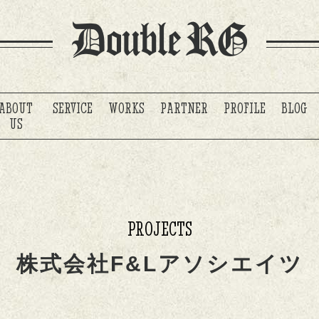
ABOUT
SERVICE
WORKS
PARTNER
PROFILE
BLOG
US
PROJECTS
株式会社F&Lアソシエイツ